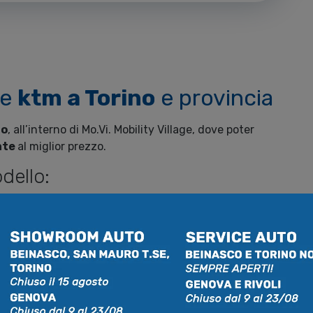
le
ktm a Torino
e provincia
no
, all’interno di Mo.Vi. Mobility Village, dove poter
ate
al miglior prezzo.
dello:
KTM
250 EXC