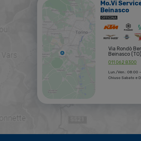
Mo.Vi Servic
Beinasco
OFFICINA
Via Rondò Be
Beinasco (TO
011 062 8300
Lun./Ven.: 08:00 –
Chiuso Sabato e 