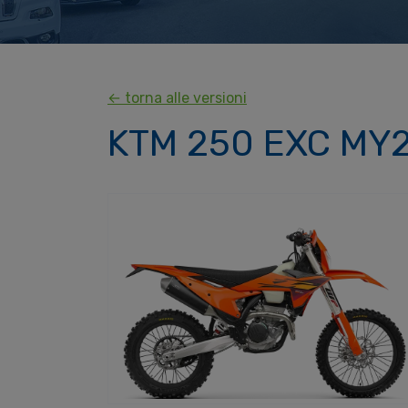
← torna alle versioni
KTM 250 EXC MY25