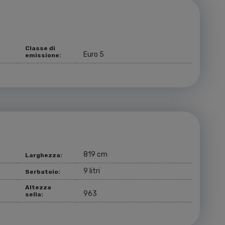
Classe di
Euro 5
emissione:
819 cm
Larghezza:
9 litri
Serbatoio:
Altezza
963
sella: