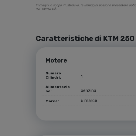
Immagini a scopo illustrativo; le immagini possono presentare opti
non compresi.
Caratteristiche di KTM 250
Motore
Numero
1
Cilindri:
Alimentazio
benzina
ne:
6 marce
Marce: