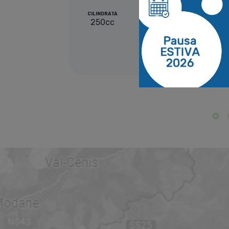
CILINDRATA
POTENZA
249cc
0,0kw