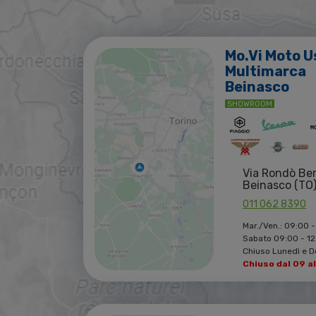
Mo.Vi Moto U
Multimarca
Beinasco
SHOWROOM
Via Rondò Be
Beinasco (TO
011 062 8390
Mar./Ven.: 09:00 -
Sabato 09:00 - 12:
Chiuso Lunedì e 
Chiuso dal 09 a