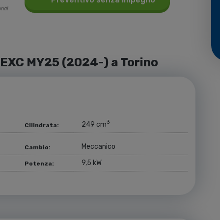
onal
 EXC MY25 (2024-) a Torino
3
249 cm
Cilindrata:
Meccanico
Cambio:
9,5 kW
Potenza: