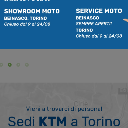
CILINDRATA
POTENZA
249cc
9,5kw
Vieni a trovarci di persona!
Sedi
KTM
a Torino