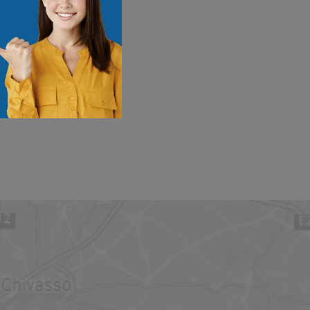
CILINDRATA
POTENZA
CILINDRATA
250cc
10,6kw
250cc