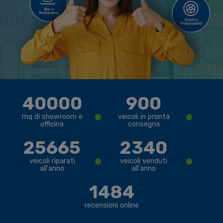
40000
900
•
•
mq di showroom e
veicoli in pronta
officina
consegna
25665
2340
•
•
veicoli riparati
veicoli venduti
all'anno
all'anno
1484
recensioni online