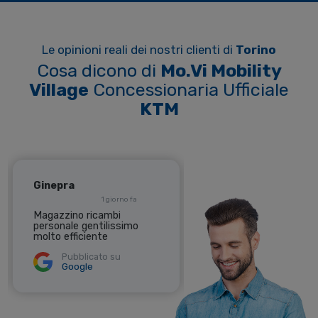
Le opinioni reali dei nostri clienti di
Torino
Cosa dicono di
Mo.Vi Mobility
Village
Concessionaria Ufficiale
KTM
Diego
Giulio
8 giorni fa
2 giorni fa
Sempre il top bravi
Ottima accoglienza con
capo officina una gran
Pubblicato su
persona molto disponib
Google
Pubblicato su
Google