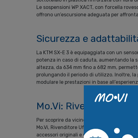
Le sospensioni WP XACT, con forcella rove
offrono un’escursione adeguata per affrontare 
Sicurezza e adattabilit
La KTM SX-E 3 è equipaggiata con un sensor
potenza in caso di caduta, aumentando la sic
altezza, da 634 mm fino a 682 mm, permette 
prolungando il periodo di utilizzo. Inoltre, 
modulare le prestazioni in base all’esperienza
Mo.Vi: Rivenditore Uff
Per scoprire da vicino la nuova KTM SX-E 3 
Mo.Vi, Rivenditore Ufficiale KTM. Presso la 
accessori originali e un team di esperti pront