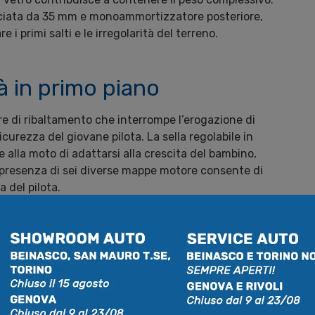
sciata da 35 mm e monoammortizzatore posteriore,
i primi salti e le irregolarità del terreno.
à in primo piano
e di ribaltamento che interrompe l’erogazione di
urezza del giovane pilota. La sella regolabile in
alla moto di adattarsi alla crescita del bambino,
la presenza di sei diverse mappe motore consente di
 del pilota.
iciale KTM
2025 e ricevere consulenza personalizzata, visita
nostra sede potrai trovare l’intera gamma KTM,
i ad assisterti nella scelta della moto più adatta alle