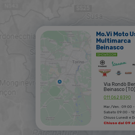
Mo.Vi Moto U
Multimarca
Beinasco
SHOWROOM
Via Rondò Be
Beinasco (TO
011 062 8390
Mar./Ven.: 09:00 -
Sabato 09:00 - 12:
Chiuso Lunedì e 
Chiuso dal 09 a