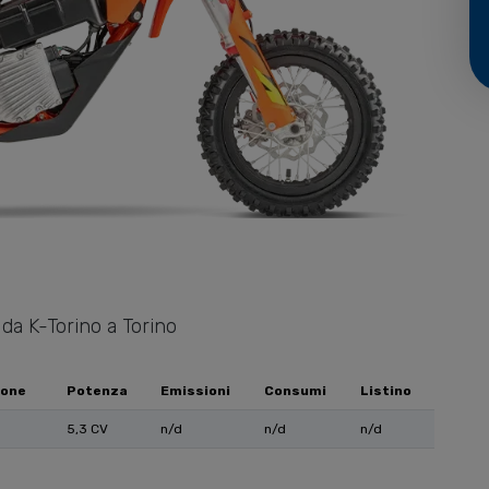
 da K-Torino a Torino
ione
Potenza
Emissioni
Consumi
Listino
5,3 CV
n/d
n/d
n/d