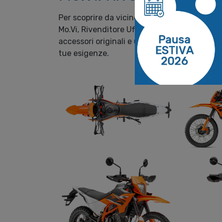
Per scoprire da vicino la nuova KTM 125 End
Mo.Vi, Rivenditore Ufficiale KTM. Presso la 
accessori originali e un team di esperti pront
tue esigenze.