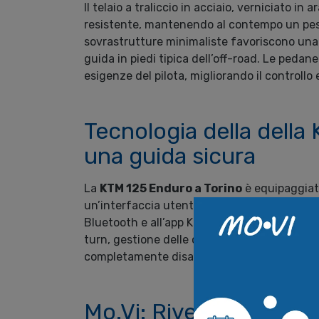
Il telaio a traliccio in acciaio, verniciato i
resistente, mantenendo al contempo un peso c
sovrastrutture minimaliste favoriscono una 
guida in piedi tipica dell’off-road. Le pedan
esigenze del pilota, migliorando il controllo 
Tecnologia della della
una guida sicura
La
KTM 125 Enduro a Torino
è equipaggiata
un’interfaccia utente intuitiva e visibile in 
Bluetooth e all’app KTM Connect, è possibi
turn, gestione delle chiamate e della musica
completamente disattivabile, una caratteristi
Mo.Vi: Rivenditore Uff