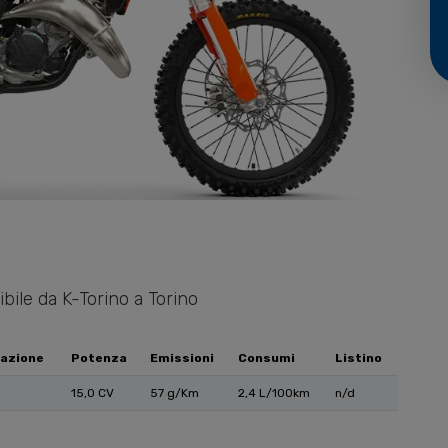
bile da K-Torino a Torino
azione
Potenza
Emissioni
Consumi
Listino
15,0 CV
57 g/Km
2,4 L/100km
n/d