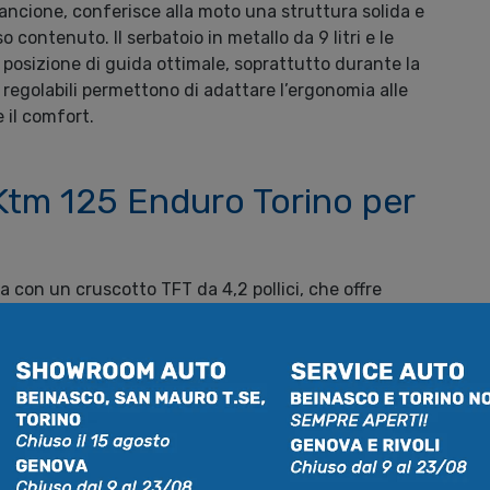
n arancione, conferisce alla moto una struttura solida e
ontenuto. Il serbatoio in metallo da 9 litri e le
posizione di guida ottimale, soprattutto durante la
e regolabili permettono di adattare l’ergonomia alle
e il comfort.
 Ktm 125 Enduro Torino per
 con un cruscotto TFT da 4,2 pollici, che offre
tutte le condizioni di luce. Grazie alla connettività
le accedere a funzioni come navigazione turn-by-
. Il sistema ABS Bosch a due canali è
ca essenziale per l’utilizzo in fuoristrada.
iciale KTM