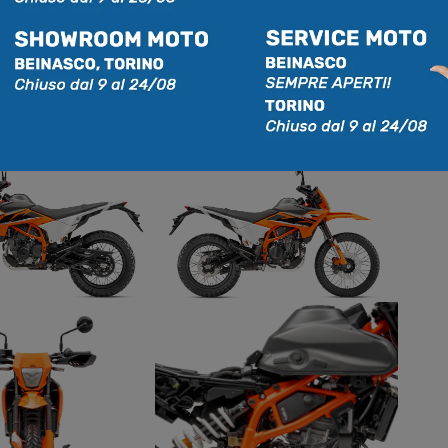
uro e ricevere consulenza personalizzata, visita
nostra sede potrai trovare l’intera gamma KTM,
i ad assisterti nella scelta della moto più adatta alle