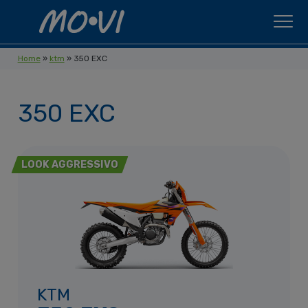
Skip to content
Home
»
ktm
»
350 EXC
350 EXC
LOOK AGGRESSIVO
KTM