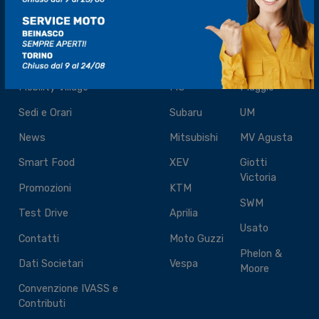
IL GRUPPO
I NOSTRI MARCHI
Gruppo Mo.Vi
Mazda
Moto Morini
Mobility Village
MG
Piaggio
Sedi e Orari
Subaru
UM
News
Mitsubishi
MV Agusta
Smart Food
XEV
Giotti
Victoria
Promozioni
KTM
SWM
Test Drive
Aprilia
Usato
Contatti
Moto Guzzi
Phelon &
Dati Societari
Vespa
Moore
Convenzione IVASS e
Contributi