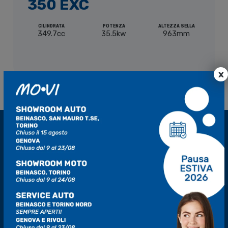
350 EXC
CILINDRATA
POTENZA
ALTEZZA SELLA
349.7cc
35.5kw
963mm
x
Esplora l’avventura su due ruote con KTM, da K-Torino.
Siamo appassionati di moto e offriamo una gamma
eccezionale di modelli ad alta prestazione. Unisciti a noi e
vivi l’adrenalina firmata KTM.