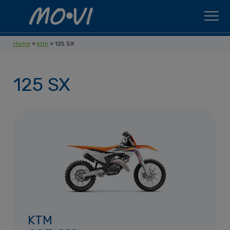
Skip to content
Home
»
ktm
»
125 SX
125 SX
KTM