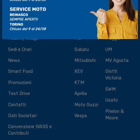
IL GRUPPO
I NOSTRI MARCHI
Gruppo Mo.Vi
Mazda
Moto Morini
Mobility Village
MG
Piaggio
Sedi e Orari
Subaru
UM
News
Mitsubishi
MV Agusta
Smart Food
XEV
Giotti
Victoria
Promozioni
KTM
SWM
Test Drive
Aprilia
Usato
Contatti
Moto Guzzi
Phelon &
Dati Societari
Vespa
Moore
Convenzione IVASS e
Contributi