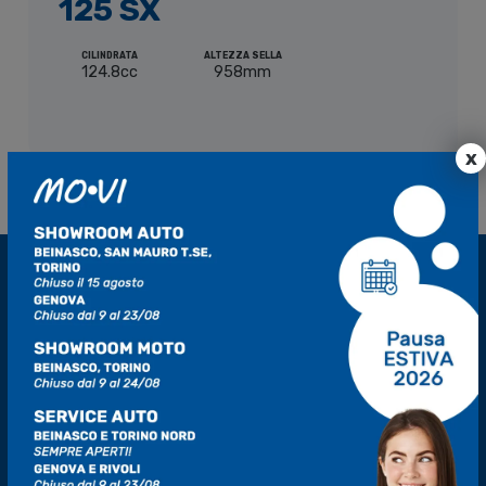
125 SX
CILINDRATA
ALTEZZA SELLA
124.8cc
958mm
x
Esplora l’avventura su due ruote con KTM, da K-Torino.
Siamo appassionati di moto e offriamo una gamma
eccezionale di modelli ad alta prestazione. Unisciti a noi e
vivi l’adrenalina firmata KTM.