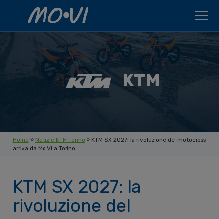
Skip to content
KTM
Home
»
Notizie KTM Torino
»
KTM SX 2027: la rivoluzione del motocross
arriva da Mo.Vi a Torino
KTM SX 2027: la
rivoluzione del