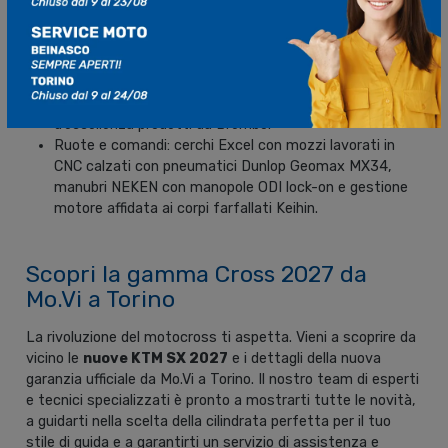
Sospensioni: comparto WP XACT completamente
regolabile, dotato di tarature specifiche e dedicate per
ciascuno dei nove modelli.
Trasmissione e freni: cambi ad altissima precisione
firmati Pankl, abbinati a frizioni e impianti frenanti
d’eccellenza prodotti da Brembo.
Ruote e comandi: cerchi Excel con mozzi lavorati in
CNC calzati con pneumatici Dunlop Geomax MX34,
manubri NEKEN con manopole ODI lock-on e gestione
motore affidata ai corpi farfallati Keihin.
Scopri la gamma Cross 2027 da
Mo.Vi a Torino
La rivoluzione del motocross ti aspetta. Vieni a scoprire da
vicino le
nuove KTM SX 2027
e i dettagli della nuova
garanzia ufficiale da Mo.Vi a Torino. Il nostro team di esperti
e tecnici specializzati è pronto a mostrarti tutte le novità,
a guidarti nella scelta della cilindrata perfetta per il tuo
stile di guida e a garantirti un servizio di assistenza e