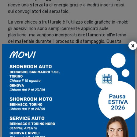
riceve una sferzata di energia grazie a inediti inserti rossi
sui convogliatori del serbatoio.
La vera chicca strutturale è l’utilizzo delle grafiche in-mold:
gli adesivi non sono semplicemente applicati sulle
plastiche, ma vengono incorporati direttamente all’interno
del materiale durante il processo di stampaggio. Questa
x
soluzione tecnologica garantisce una resistenza totale
all’usura, ai lavaggi ad alta pressione e ai graffi causati dalle
pietre e dal fango in pista.
Scheda tecnica d’eccellenza:
componentistica Ready to Race
Sotto il profilo meccanico e ciclistico, KTM conferma la
dotazione premium che rende queste moto vincenti fin da
subito, senza necessità di modifiche:
Telaio: struttura in acciaio idroformato e tagliato al
laser per garantire il perfetto mix tra rigidità e
feedback di guida.