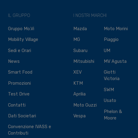
IL GRUPPO
I NOSTRI MARCHI
Gruppo Mo.Vi
Mazda
Moto Morini
Mobility Village
MG
Piaggio
Sedi e Orari
Subaru
UM
News
Mitsubishi
MV Agusta
Smart Food
XEV
Giotti
Victoria
Promozioni
KTM
SWM
Test Drive
Aprilia
Usato
Contatti
Moto Guzzi
Phelon &
Dati Societari
Vespa
Moore
Convenzione IVASS e
Contributi