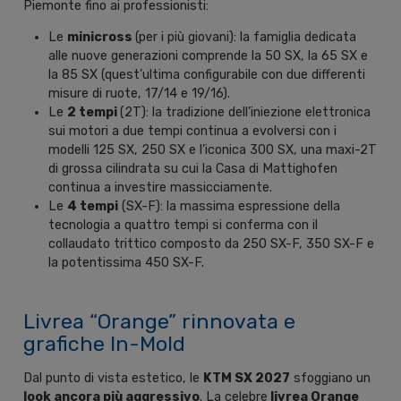
Piemonte fino ai professionisti:
Le
minicross
(per i più giovani): la famiglia dedicata
alle nuove generazioni comprende la 50 SX, la 65 SX e
la 85 SX (quest’ultima configurabile con due differenti
misure di ruote, 17/14 e 19/16).
Le
2 tempi
(2T): la tradizione dell’iniezione elettronica
sui motori a due tempi continua a evolversi con i
modelli 125 SX, 250 SX e l’iconica 300 SX, una maxi-2T
di grossa cilindrata su cui la Casa di Mattighofen
continua a investire massicciamente.
Le
4 tempi
(SX-F): la massima espressione della
tecnologia a quattro tempi si conferma con il
collaudato trittico composto da 250 SX-F, 350 SX-F e
la potentissima 450 SX-F.
Livrea “Orange” rinnovata e
grafiche In-Mold
Dal punto di vista estetico, le
KTM SX 2027
sfoggiano un
look ancora più aggressivo
. La celebre
livrea Orange