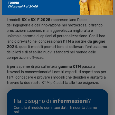
Ti aspettiamo da K-Torino con la
gamma KTM
I modelli
SX e SX-F 2025
rappresentano l’apice
dell’ingegneria e dell’innovazione nel motocross, offrendo
prestazioni superiori, maneggevolezza migliorata e
un’ampia gamma di opzioni di personalizzazione. Con il loro
lancio previsto nei concessionari KTM a partire
da giugno
2024
, questi modelli promettono di sollevare l’entusiasmo
dei piloti e di stabilire nuovi standard nel mondo delle
competizioni off-road.
E per saperne di più sull’intera
gamma KTM
passa a
trovarci in concessionaria! I nostri esperti ti aspettano per
farti conoscere e provare i modelli che desideri e aiutarti a
trovare la due ruote KTM più adatta alle tue esigenze.
Hai bisogno di
informazioni
?
Compila il modulo con i tuoi dati, ti ricontattiamo
noi!