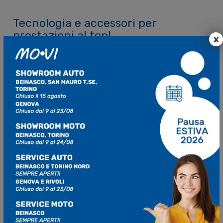
Tecnologia e accessori per
prestazioni al top!
x
Sotto le plastiche,
le SX e SX-F 2025
condividono le
principali innovazioni introdotte con le versioni FACTORY
EDITION, con miglioramenti significativi nel telaio,
nell’attacco del monoammortizzatore e nei componenti del
motore. Queste modifiche portano a un aumento dell’agilità
e della stabilità, consentendo ai piloti di affrontare con
sicurezza ogni tratto di pista.
Per tutte le nuove SX e SX-F 2025, KTM offre un’ampia
gamma di accessori originali
KTM PowerParts
, tra cui
spicca la Connectivity Unit Offroad (CUO). Questo sistema
consente ai piloti di regolare il comportamento del motore
e la messa a punto della ciclistica tramite l’app
KTMconnect
, offrendo un livello di personalizzazione
senza precedenti.