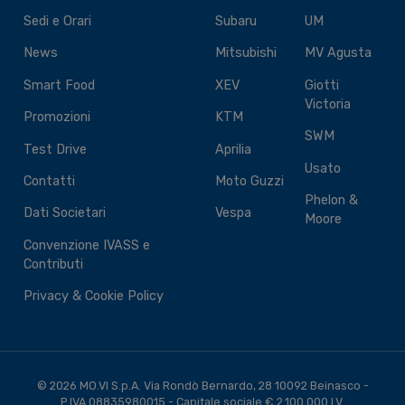
Sedi e Orari
Subaru
UM
News
Mitsubishi
MV Agusta
Smart Food
XEV
Giotti
Victoria
Promozioni
KTM
SWM
Test Drive
Aprilia
Usato
Contatti
Moto Guzzi
Phelon &
Dati Societari
Vespa
Moore
Convenzione IVASS e
Contributi
Privacy & Cookie Policy
© 2026 MO.VI S.p.A. Via Rondò Bernardo, 28 10092 Beinasco -
P.IVA 08835980015 - Capitale sociale € 2.100.000 I.V.