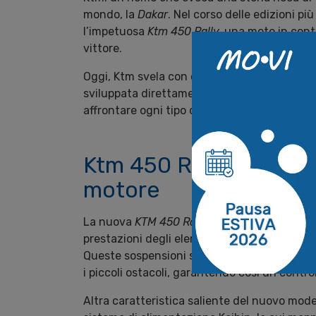
mondo, la
Dakar
. Nel corso delle edizioni pi
l’impetuosa
Ktm 450 Rally,
una moto in cont
vittore.
Oggi, Ktm svela con orgoglio la sua ultima c
sviluppata direttamente dal reparto Ricerca
affrontare ogni tipo di sfida.
Ktm 450 Rally Replica
motore
La nuova
KTM 450 Rally Replica 2024
è dota
prestazioni degli elementi
WP Xact Pro Com
Queste sospensioni sono progettate per asso
i piccoli ostacoli, garantendo così un contro
Altra caratteristica saliente del nuovo model