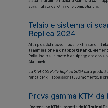
sistema di alimentazione Keihin, le cui map
accumulata da Ktm nelle competizioni.
Telaio e sistema di sca
Replica 2024
Altri plus del nuovo modello Ktm sono il
tel
trasmissione a 6 rapporti Pankl
, element
Rally. Inoltre, la moto è equipaggiata con u
Akrapovic.
La
KTM 450 Rally Replica 2024
sarà prodotta
rarità per gli appassionati. Al momento, il 
Prova gamma KTM da 
L’adrenalina
KTM
ti aspetta da
K-Torino
! Pa