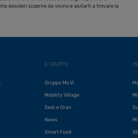
che desideri scoprire da vicino e aiutarti a trovare la
IL GRUPPO
I 
Gruppo Mo.Vi
M
K-
Mobility Village
M
Sedi e Orari
Su
News
Mi
Smart Food
X