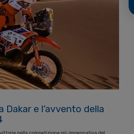
lla Dakar e l’avvento della
4
vittorie nella competizione più impegnativa del