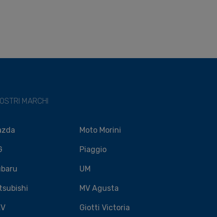
NOSTRI MARCHI
azda
Moto Morini
G
Piaggio
baru
UM
tsubishi
MV Agusta
EV
Giotti Victoria