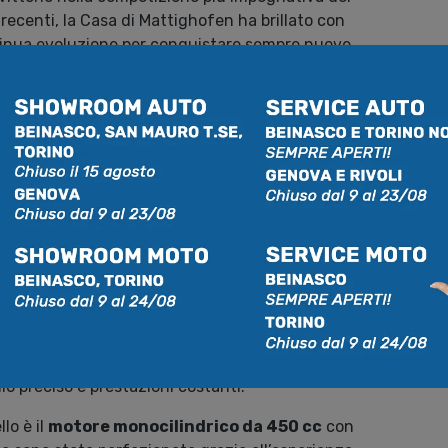
ù recenti, la Casa di Mattighofen ha brillato con
inua evoluzione per conquistare sempre nuove
reazione: la
450 Rally Replica 2024
, una moto
 & Sviluppo dell’azienda e pensata per poter
 2024: sospensioni e
ta di un pacchetto
sospensioni
che sfrutta le
ponents,
tra cui una forcella anteriore da 48 mm.
rbire senza sforzo gli impatti ad alta velocità, come
llo preciso e prestazioni costanti.
lo è il
motore monocilindrico da 450 cc
con