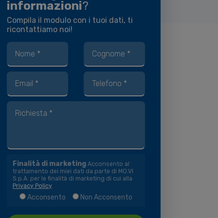
informazioni
?
Compila il modulo con i tuoi dati, ti
ricontattiamo noi!
Finalità di marketing
Acconsento al
trattamento dei miei dati da parte di MO.VI
S.p.A. per le finalità di marketing di cui alla
Privacy Policy
.
Acconsento
Non Acconsento