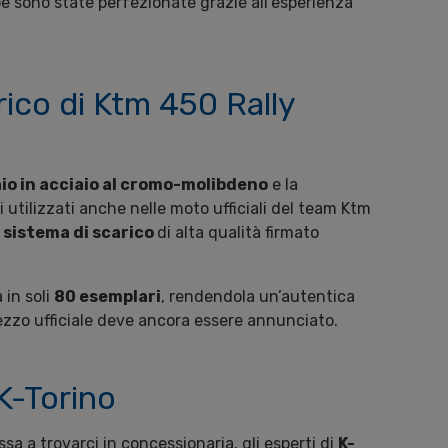
pe sono state perfezionate grazie all’esperienza
rico di Ktm 450 Rally
aio in acciaio al cromo-molibdeno
e la
i utilizzati anche nelle moto ufficiali del team Ktm
n
sistema di scarico
di alta qualità firmato
 in soli
80 esemplari
, rendendola un’autentica
prezzo ufficiale deve ancora essere annunciato.
K-Torino
ssa a trovarci in concessionaria, gli esperti di
K-